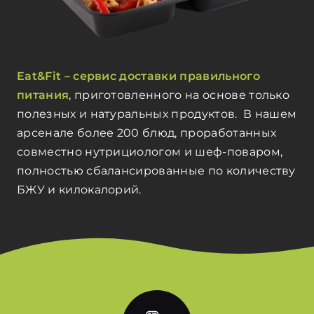
г. Новосибирск
eatandfit54@gmail.com
Eat&Fit – сервис доставки правильного
питания
, приготовленного на основе только
полезных и натуральных продуктов. В нашем
Заказать звонок
арсенале более 200 блюд, проработанных
совместно нутрициологом и шеф-поваром,
полностью сбалансированные по количеству
БЖУ и килокалорий.