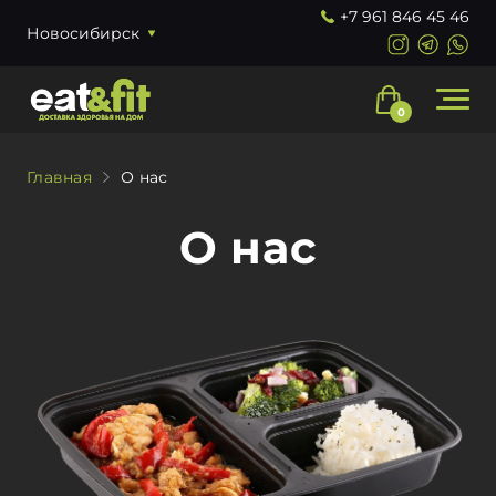
+7 961 846 45 46
Новосибирск
0
Главная
О нас
О нас
О нас
Рационы
Наши акции
Доставка и оплата
Контакты